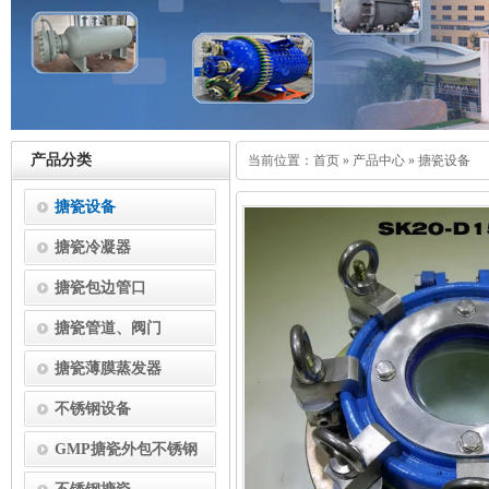
产品分类
当前位置：
首页
»
产品中心
»
搪瓷设备
搪瓷设备
搪瓷冷凝器
搪瓷包边管口
搪瓷管道、阀门
搪瓷薄膜蒸发器
不锈钢设备
GMP搪瓷外包不锈钢