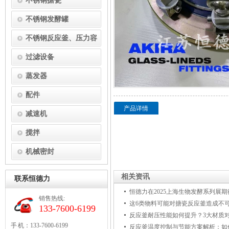
不锈钢搪瓷
不锈钢发酵罐
不锈钢反应釜、压力容
器
过滤设备
蒸发器
配件
产品详情
减速机
搅拌
机械密封
相关资讯
联系恒德力
恒德力在2025上海生物发酵系列展
销售热线:
这6类物料可能对搪瓷反应釜造成不
133-7600-6199
反应釜耐压性能如何提升？3大材质
手 机：133-7600-6199