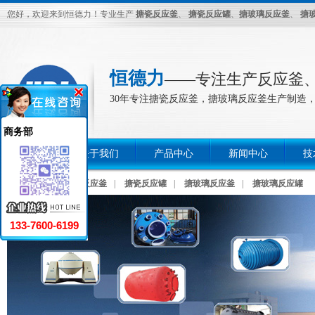
您好，欢迎来到恒德力！专业生产
搪瓷反应釜
、
搪瓷反应罐
、
搪玻璃反应釜
、
搪
恒德力
――专注生产反应釜
30年专注搪瓷反应釜，搪玻璃反应釜生产制造，
商务部
首页
关于我们
产品中心
新闻中心
技
热门关键词：
搪瓷反应釜
|
搪瓷反应罐
|
搪玻璃反应釜
|
搪玻璃反应罐
133-7600-6199