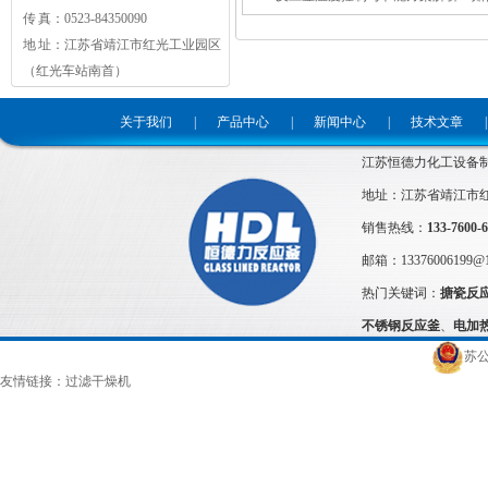
传 真：0523-84350090
地 址：江苏省靖江市红光工业园区
（红光车站南首）
关于我们
|
产品中心
|
新闻中心
|
技术文章
|
江苏恒德力化工设备
地址：江苏省靖江市
销售热线：
133-7600-
邮箱：
13376006199@
热门关键词：
搪瓷反
不锈钢反应釜
、
电加
苏公
友情链接：
过滤干燥机