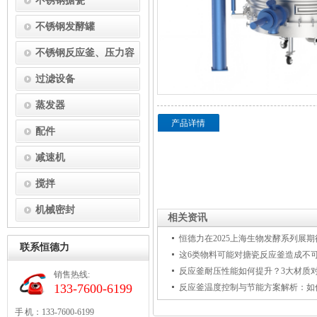
不锈钢搪瓷
不锈钢发酵罐
不锈钢反应釜、压力容
器
过滤设备
蒸发器
产品详情
配件
减速机
搅拌
机械密封
相关资讯
恒德力在2025上海生物发酵系列展
联系恒德力
这6类物料可能对搪瓷反应釜造成不
反应釜耐压性能如何提升？3大材质
销售热线:
133-7600-6199
手 机：133-7600-6199