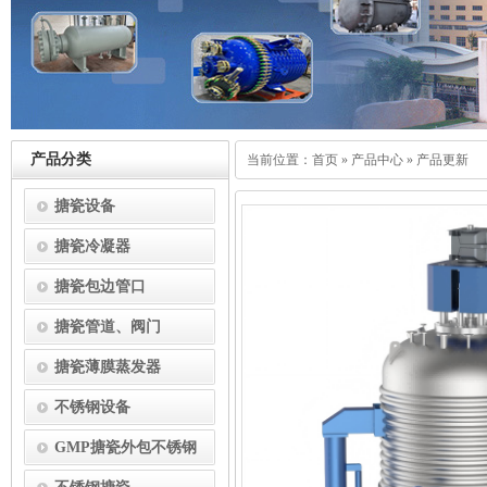
产品分类
当前位置：
首页
»
产品中心
»
产品更新
搪瓷设备
搪瓷冷凝器
搪瓷包边管口
搪瓷管道、阀门
搪瓷薄膜蒸发器
不锈钢设备
GMP搪瓷外包不锈钢