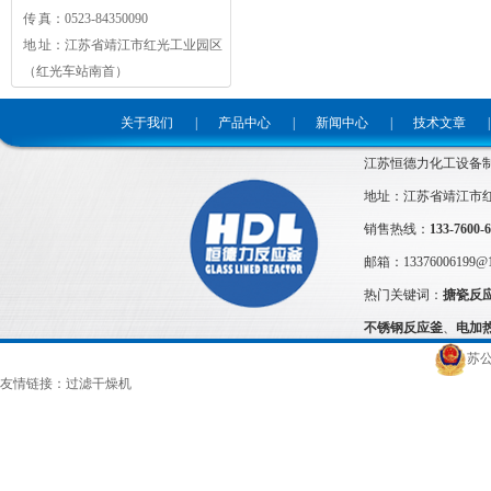
传 真：0523-84350090
地 址：江苏省靖江市红光工业园区
（红光车站南首）
关于我们
|
产品中心
|
新闻中心
|
技术文章
|
江苏恒德力化工设备
地址：江苏省靖江市
销售热线：
133-7600-
邮箱：
13376006199@
热门关键词：
搪瓷反
不锈钢反应釜
、
电加
苏公
友情链接：
过滤干燥机