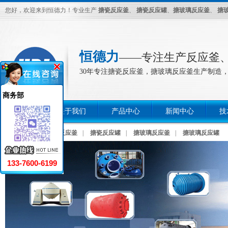
您好，欢迎来到恒德力！专业生产
搪瓷反应釜
、
搪瓷反应罐
、
搪玻璃反应釜
、
搪
恒德力
――专注生产反应釜
30年专注搪瓷反应釜，搪玻璃反应釜生产制造，
商务部
首页
关于我们
产品中心
新闻中心
技
热门关键词：
搪瓷反应釜
|
搪瓷反应罐
|
搪玻璃反应釜
|
搪玻璃反应罐
133-7600-6199