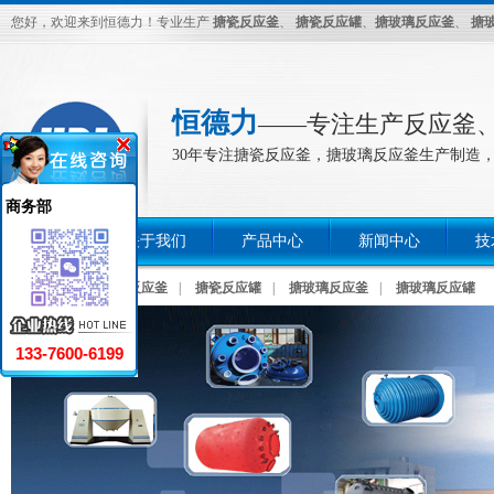
您好，欢迎来到恒德力！专业生产
搪瓷反应釜
、
搪瓷反应罐
、
搪玻璃反应釜
、
搪
恒德力
――专注生产反应釜
30年专注搪瓷反应釜，搪玻璃反应釜生产制造，
商务部
首页
关于我们
产品中心
新闻中心
技
热门关键词：
搪瓷反应釜
|
搪瓷反应罐
|
搪玻璃反应釜
|
搪玻璃反应罐
133-7600-6199